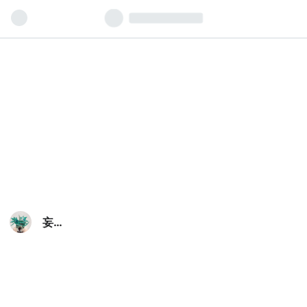
妄想
力は
無限
大
別館