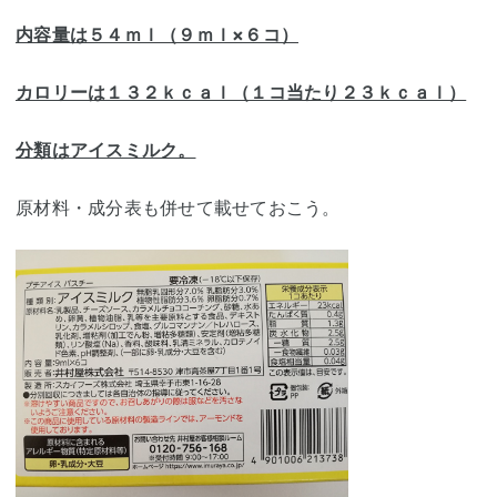
内容量は５４ｍｌ（９ｍｌ×６コ）
カロリーは１３２ｋｃａｌ（１コ当たり２３ｋｃａｌ）
分類はアイスミルク。
原材料・成分表も併せて載せておこう。